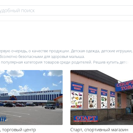
рвую очередь, о качестве продукции. Детская одежда, детские игрушки,
 абсолютно безопасными для здоровья малыша.
е популярная категория товаров среди родителей. Решив купить детски
должно быть прочным, надежным, экологически чистым и безопасным! 
 не вызывают раздражения и аллергии. Детское белье, которое непос
аты качества. Как только ребенок начнет расти, на выбор детской оде
для детей должна быть настольно удобной, чтобы не стеснять движений
струкцию и быть удобными и для ребенка, и для мамы. Большинств
ратите внимание, чтобы все детали кроватки были гладенько отполир
. Решив купить детскую коляску, родители, в первую очередь, должн
в ближайшие несколько лет коляска станет вашим лучшим помощником.
одежду и обувь, поинтересуйтесь наличием сертификатов качества. От
ацию.
, торговый центр
Старт
, спортивный магазин