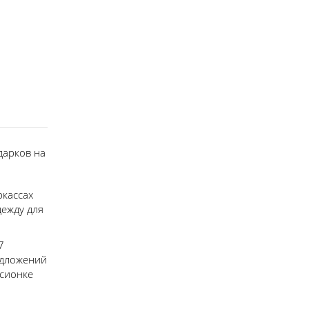
дарков на
ркассах
дежду для
7
едложений
ссионке