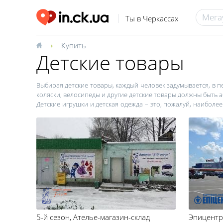
Ты в Черкассах
Купить
Детские товары
Выбирая детские товары, каждый человек задумывается, в пе
коляски, велосипеды и другие детские товары должны быть
Детские игрушки и детская одежда – это, пожалуй, наиболе
Черкассах, обратите внимание на качество изделия. Оно 
отдавать предпочтение натуральным материалам, которые
соприкасается с нежной кожей, должно иметь все сертифик
нужно будет уделять еще больше внимания. Одежда и обувь 
малышу нормально развиваться физически.
Детские кроватки и коляски должны иметь надежную кон
изготавливаются из древесины, металла или пластика. Об
болты и крепления должны надежна держаться друг друга
внимание на удобство и прочность конструкции, так как 
купить детские игрушки, кроватки, коляски, велосипеды, 
продавец должен предоставить всю требующуюся документ
5-й сезон
, Ателье-магазин-склад
Эпицентр