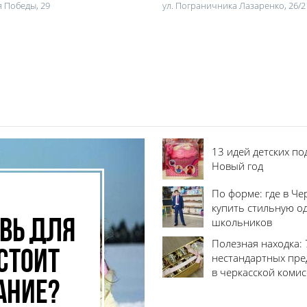
я Победы, 29
ул. Пограничника Лазаренко, 26/2
13 идей детских по
Новый год
По форме: где в Че
купить стильную о
школьников
вь для
Полезная находка: 
стоит
нестандартных пр
в черкасской коми
ание?