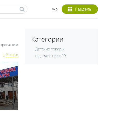
Разделы
укр
Категории
 кроватки и
Детские товары
е игрушки в
больше
еще категории 19
Лучше всего
редственно
жды и обуви
 и помогать
о кроваток
ованы. Все
ы обратить
 Прежде чем
ветственный