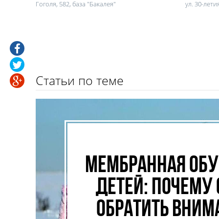
Гоголя, 582, база "Бакалея"
ул. 30-лети
Статьи по теме
Мембранная обу
детей: почему 
обратить вним