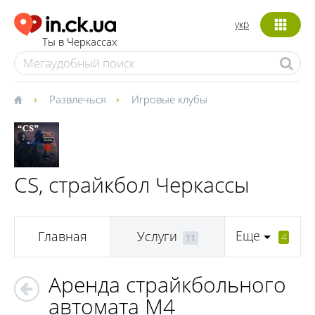
укр
Ты в Черкассах
Развлечься
Игровые клубы
CS, cтрайкбол Черкассы
Еще
Главная
Услуги
4
11
Аренда страйкбольного
автомата М4