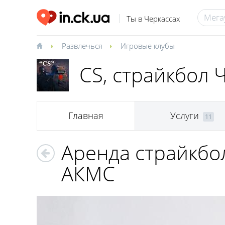
Ты в Черкассах
Развлечься
Игровые клубы
CS, cтрайкбол 
Главная
Услуги
11
Аренда страйкбо
АКМС