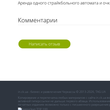
Аренда одного страйкбольного автомата и оч
Комментарии
Написать отзыв
in.ck.ua - бизнес и развлечения Черкассы © 2013-2026, TAG.UA
Копирование и перепечатка любых материалов с сайта in.ck.ua 
активной гиперссылки не дальше первого абзаца. Использование 
печатных изданиях возможно только с письменного разрешения 