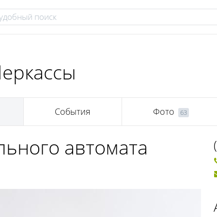
Черкассы
События
Фото
63
льного автомата