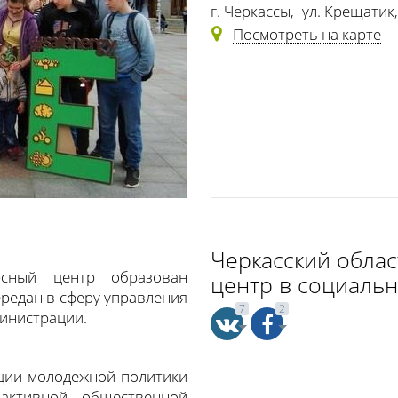
г. Черкассы
,
ул. Крещатик
Посмотреть на карте
Черкасский обла
рсный центр образован
центр в социальн
ередан в сферу управления
7
2
министрации.
ции молодежной политики
активной общественной