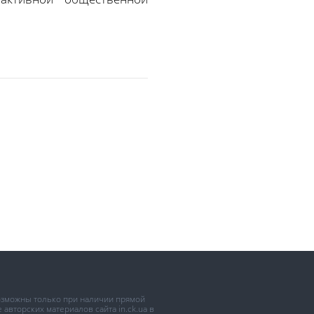
возможны только при наличии прямой
авторских материалов сайта in.ck.ua в