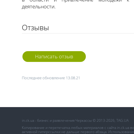
деятельности.
Отзывы
Написать отзыв
Последнее обновление 13.08.21
in.ck.ua - бизнес и развлечения Черкассы © 2013-2026, TAG.UA
Копирование и перепечатка любых материалов с сайта in.ck.ua 
активной гиперссылки не дальше первого абзаца. Использование 