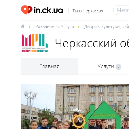
Ты в Черкассах
Развлечься
,
Услуги
Дворцы культуры
,
Об
Черкасский 
Главная
Услуги
7