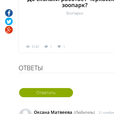
зоопарк?
Зоопарки
5147
1
1
ОТВЕТЫ
Ответить
Оксана Матвеева
(Любитель)
21 ноября