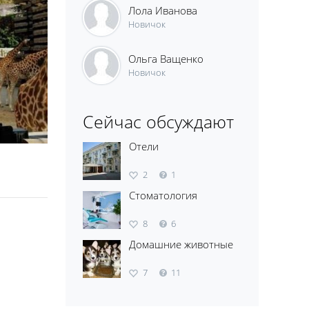
Лола Иванова
Новичок
Ольга Ващенко
Новичок
Сейчас обсуждают
Отели
2
1
Стоматология
8
6
Домашние животные
7
11