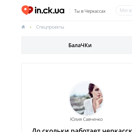
Ты в Черкассах
Спецпроекты
БалаЧКи
Юлия Савченко
До скольки работает черкасс