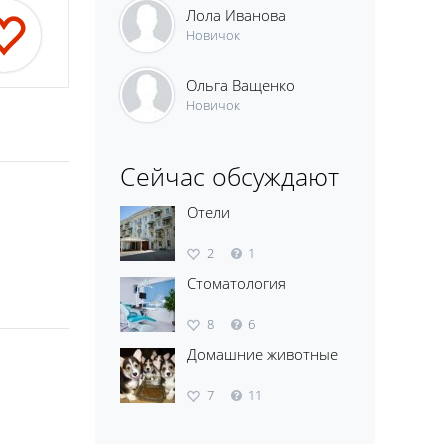
Лола Иванова
Новичок
Ольга Ващенко
Новичок
Сейчас обсуждают
Отели
2
1
Стоматология
8
6
Домашние животные
7
11