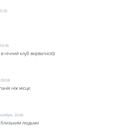
0:36
10:36
 в нічний клуб вирватися))
 09:58
анія ніж місце.
ноября, 20:46
з близьким людьми