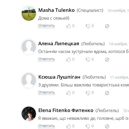
Masha Tulenko
(Специалист)
16 ноября, 1
Дома с семьей)
Ответить
0
0
Алена Липецкая
(Любитель)
14 ноября, 
Останнім часом зустрічали вдома, хотілося б
Ответить
0
0
Ксюша Лушпіган
(Любитель)
11 ноября,
З друзями. Більш важлива товаристська комп
Ответить
0
0
Elena Fitenko Фитенко
(Любитель)
10 
Я вважаю, що неважливо де, головне, щоб і
Ответить
0
0