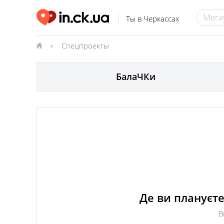
Ты в Черкассах
Спецпроекты
БалаЧКи
Де ви плануєте
В