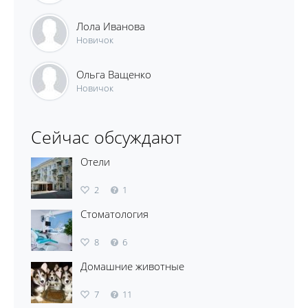
Лола Иванова
Новичок
Ольга Ващенко
Новичок
Сейчас обсуждают
Отели
2
1
Стоматология
8
6
Домашние животные
7
11