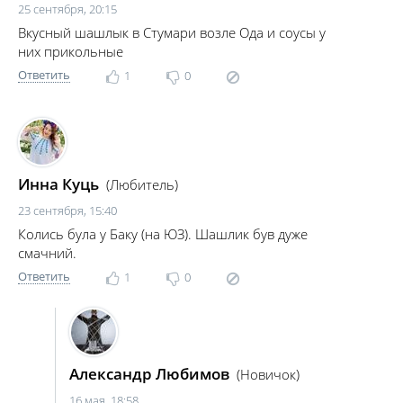
25 сентября, 20:15
Вкусный шашлык в Стумари возле Ода и соусы у
них прикольные
Ответить
1
0
Инна Куць
(Любитель)
23 сентября, 15:40
Колись була у Баку (на ЮЗ). Шашлик був дуже
смачний.
Ответить
1
0
Александр Любимов
(Новичок)
16 мая, 18:58