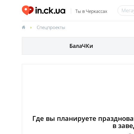
Ты в Черкассах
Спецпроекты
БалаЧКи
Где вы планируете празднова
в заве