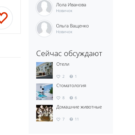
Лола Иванова
Новичок
Ольга Ващенко
Новичок
Сейчас обсуждают
Отели
2
1
Стоматология
8
6
Домашние животные
7
11