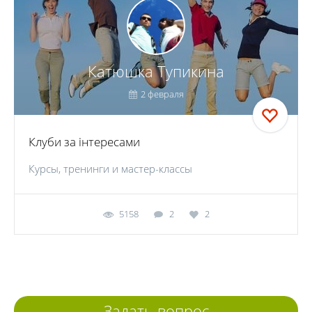
Катюшка Тупикина
2 февраля
Клуби за інтересами
Курсы, тренинги и мастер-классы
5158
2
2
Задать вопрос