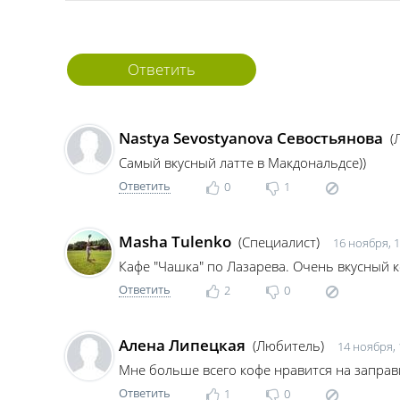
Ответить
Nastya Sevostyanova Севостьянова
(
Самый вкусный латте в Макдональдсе))
Ответить
0
1
Masha Tulenko
(Специалист)
16 ноября, 1
Кафе "Чашка" по Лазарева. Очень вкусный к
Ответить
2
0
Алена Липецкая
(Любитель)
14 ноября, 
Мне больше всего кофе нравится на заправ
Ответить
1
0