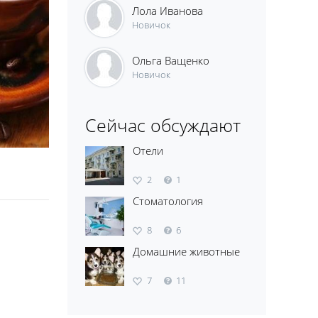
Лола Иванова
Новичок
Ольга Ващенко
Новичок
Сейчас обсуждают
Отели
2
1
Стоматология
8
6
Домашние животные
7
11