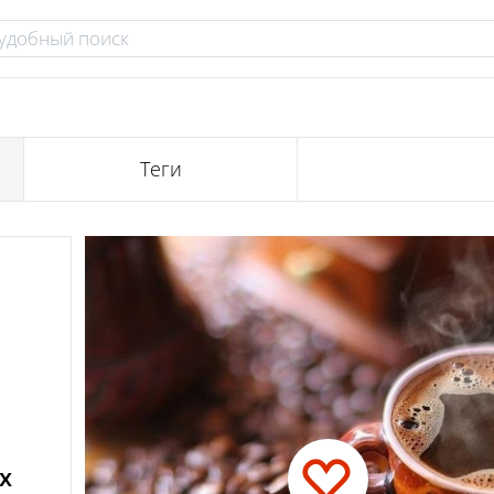
Теги
х