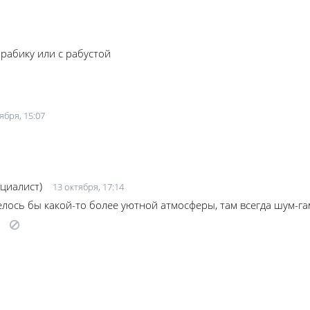
арабику или с рабустой
ября, 15:07
ециалист)
13 октября, 17:14
елось бы какой-то более уютной атмосферы, там всегда шум-га