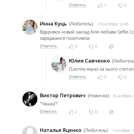
Ответить
1
0
Инна Куць
(Любитель)
10 октября, 12:40
Відкрився новий заклад біля любави Selfie C
заряджаюся позитивом.
Ответить
6
0
Юлия Савченко
(Любитель
О,хотіла якраз за нього спитат
Ответить
0
0
Виктор Петрович
(Новичок)
8 октября, 
"Чашка"!
Ответить
2
0
Наталья Яценко
(Любитель)
7 октября, 1