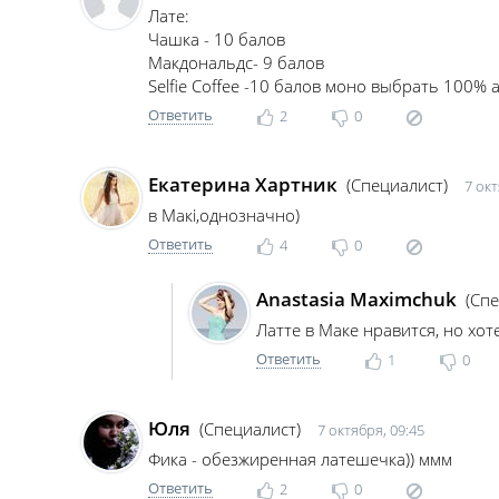
Лате:
Чашка - 10 балов
Макдональдс- 9 балов
Selfie Coffee -10 балов моно выбрать 100% 
Ответить
2
0
Екатерина Хартник
(Специалист)
7 окт
в Макі,однозначно)
Ответить
4
0
Anastasia Maximchuk
(Сп
Латте в Маке нравится, но хот
Ответить
1
0
Юля
(Специалист)
7 октября, 09:45
Фика - обезжиренная латешечка)) ммм
Ответить
2
0