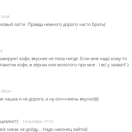
 16:44
еховый латте. Правда немного дорого часто брать(
14
ажируют кофе, вкуснее не пила нигде. Если мне надо кому-то
акетик кофе, в зёрнах или молотого при мне - і всі у захваті! )
 09:34
 чашка и не дорого, и ну оочччеень вкусно))))
ециалист)
13 октября, 17:13
сё никак не дойду... Надо наконец зайти))