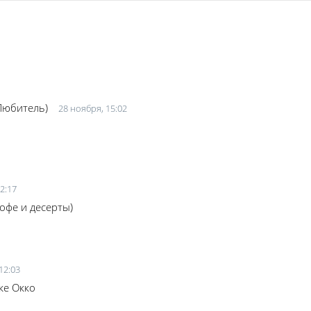
Любитель)
28 ноября, 15:02
2:17
офе и десерты)
12:03
ке Окко