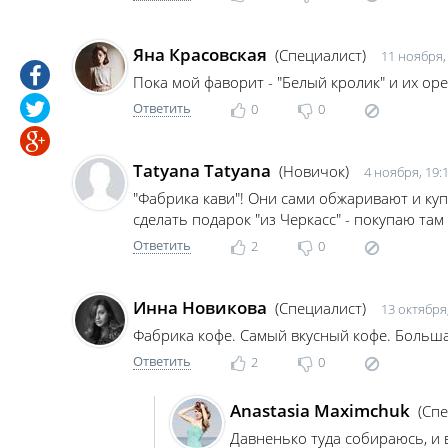
Яна Красовская
(Специалист)
11 ноября,
Пока мой фаворит - "Белый кролик" и их ор
Ответить
0
0
Tatyana Tatyana
(Новичок)
4 ноября, 19:
"Фабрика кави"! Они сами обжаривают и куп
сделать подарок "из Черкасс" - покупаю там п
Ответить
2
0
Инна Новикова
(Специалист)
13 октября,
Фабрика кофе. Самый вкусный кофе. Большая
Ответить
2
0
Anastasia Maximchuk
(Сп
Давненько туда собираюсь, и в