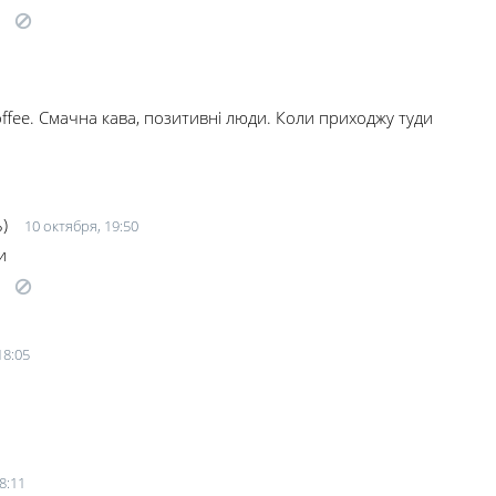
offee. Смачна кава, позитивні люди. Коли приходжу туди
)
10 октября, 19:50
и
18:05
8:11