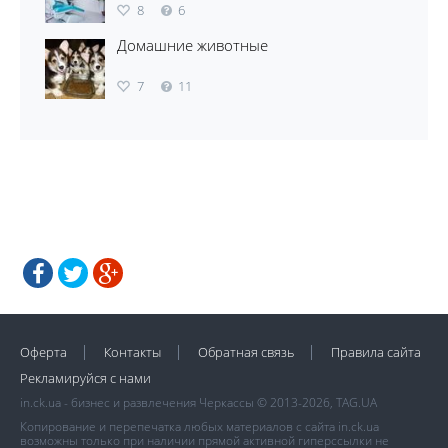
8
6
Домашние животные
7
11
Оферта
Контакты
Обратная связь
Правила сайта
Рекламируйся с нами
in.ck.ua - бизнес и развлечения Черкассы © 2013-2026, TAG.UA
Копирование и перепечатка любых материалов с сайта in.ck.ua
возможны только при наличии прямой активной гиперссылки не