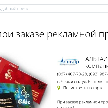
при заказе рекламной п
АЛЬТАИ
компан
(067) 407-73-28
,
(093) 987
(0472) 33-42-38
г. Черкассы
,
ул. Благовест
Посмотреть на карте
При заказе рекламной прод
подарок!