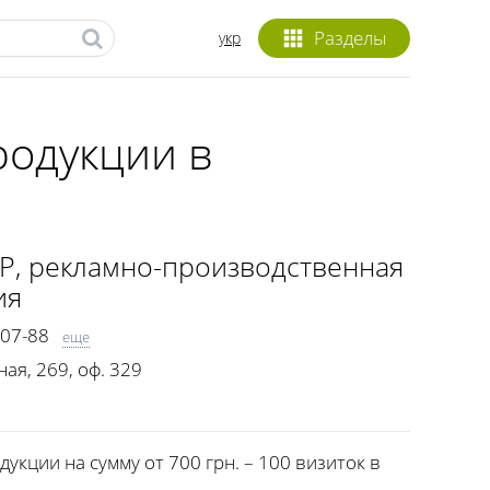
Разделы
укр
родукции в
Р
, рекламно-производственная
ия
-07-88
еще
ная, 269, оф. 329
укции на сумму от 700 грн. – 100 визиток в