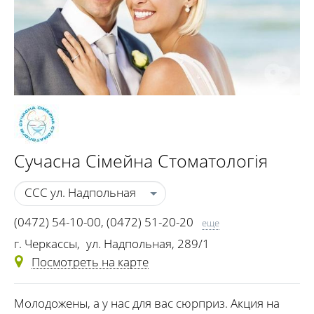
Сучасна Сімейна Стоматологія
ССС ул. Надпольная
(0472) 54-10-00
,
(0472) 51-20-20
еще
(050) 051-20-20
,
(068) 251-20-20
г. Черкассы
,
ул. Надпольная, 289/1
(073) 251-20-20
Посмотреть на карте
Молодожены, а у нас для вас сюрприз. Акция на