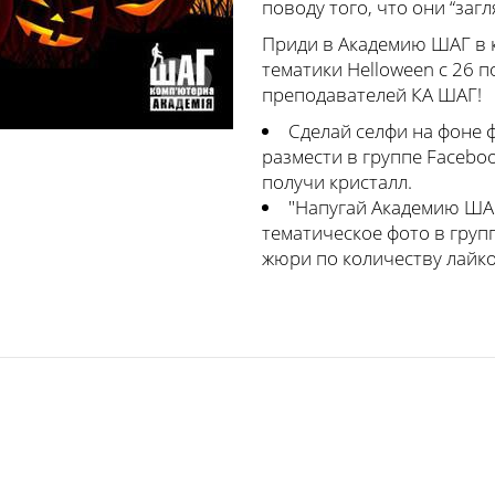
поводу того, что они “заг
Приди в Академию ШАГ в к
тематики Helloween с 26 п
преподавателей КА ШАГ!
Сделай селфи на фоне ф
размести в группе Facebo
получи кристалл.
"Напугай Академию ШАГ
тематическое фото в груп
жюри по количеству лайко