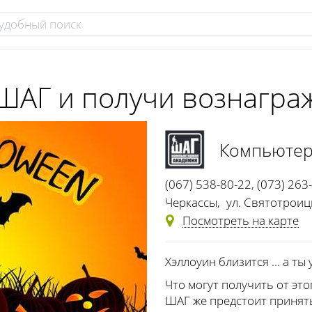
ШАГ и получи вознагра
Компьютер
(067) 538-80-22
,
(073) 263
Черкассы
,
ул. Святотроиц
Посмотреть на карте
Хэллоуин близится ... а ты
Что могут получить от эт
ШАГ же предстоит принять