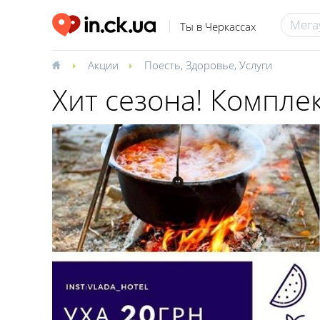
Ты в Черкассах
Акции
Поесть
,
Здоровье
,
Услуги
Хит сезона! Компле