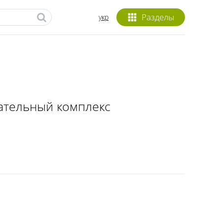
Разделы
укр
кательный комплекс