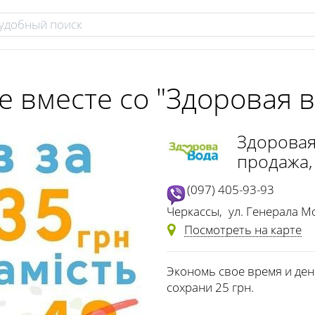
е вместе со "Здоровая в
Здоровая
продажа,
(097) 405-93-93
Черкассы
,
ул. Генерала М
Посмотреть на карте
Экономь свое время и ден
сохрани 25 грн.
⠀